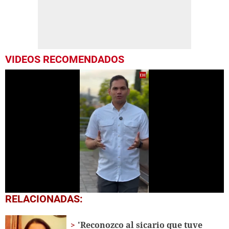
VIDEOS RECOMENDADOS
0
RELACIONADAS:
seconds
of
1
'Reconozco al sicario que tuve
minute,