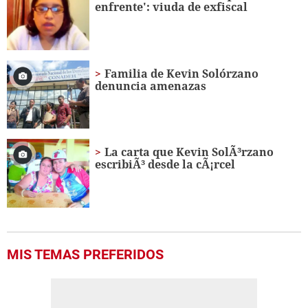
enfrente': viuda de exfiscal
20
seconds
Familia de Kevin Solórzano
denuncia amenazas
La carta que Kevin SolÃ³rzano
escribiÃ³ desde la cÃ¡rcel
MIS TEMAS PREFERIDOS