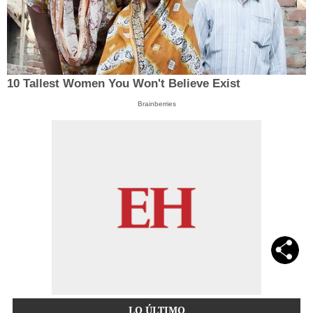
10 Tallest Women You Won't Believe Exist
Brainberries
LO ÚLTIMO