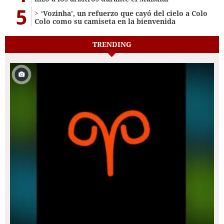
5
‘Vozinha’, un refuerzo que cayó del cielo a Colo
Colo como su camiseta en la bienvenida
TRENDING