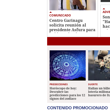
ADV
COMUNICADO
Son
Centro Garinagu
"Ha
solicita reunión al
hac
presidente Asfura para
sel
hablar sobre los
territorios garífunas
PREDICCIONES
SUERTE
Horóscopo de hoy:
Hallan un bill
Descubre las
lotería millon
predicciones para los 12
basurero de It
signos del zodiaco
CONTENIDO PROMOCIONADO