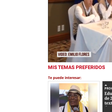
0
MIS TEMAS PREFERIDOS
seconds
of
19
Te puede interesar:
seconds
Volume
0%
PRO
Edu
de 
tex
de 