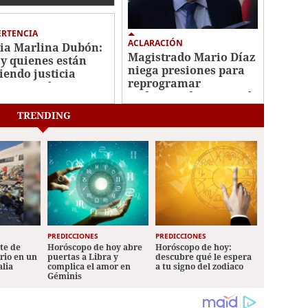
ERTENCIA
ACLARACIÓN
ia Marlina Dubón:
Magistrado Mario Díaz
y quienes están
niega presiones para
iendo justicia
reprogramar
ectiva en la CSJ"
audiencia de Roosevelt
Hernández
TRENDING
PREDICCIONES
PREDICCIONES
ete de
Horóscopo de hoy abre
Horóscopo de hoy:
ario en un
puertas a Libra y
descubre qué le espera
alia
complica el amor en
a tu signo del zodiaco
Géminis