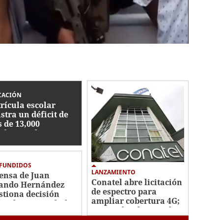
CACIÓN
rícula escolar
istra un déficit de
 de 13,000
udiantes frente a
5
FUNDIDOS
LANZAMIENTO
ensa de Juan
Conatel abre licitación
ando Hernández
de espectro para
stiona decisión
ampliar cobertura 4G;
icial y espera fecha
previo despliegue al
a audiencia
5G