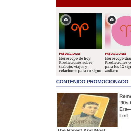
PREDICCIONES
PREDICCIONES
Horóscopo de hoy:
Horóscopo diar
Predicciones sobre
Predicciones 
trabajo, viajes y
para los 12 sig
relaciones para tu signo
zodiaco
CONTENIDO PROMOCIONADO
Reme
'90s
Era—
List
The Rarest And Most