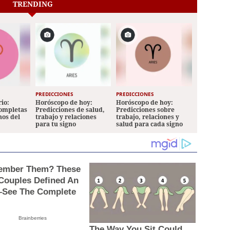
TRENDING
PREDICCIONES
PREDICCIONES
io:
Horóscopo de hoy:
Horóscopo de hoy:
completas
Predicciones de salud,
Predicciones sobre
nos del
trabajo y relaciones
trabajo, relaciones y
para tu signo
salud para cada signo
mber Them? These
 Couples Defined An
See The Complete
Brainberries
The Way You Sit Could