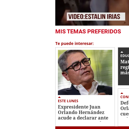
0
MIS TEMAS PREFERIDOS
seconds
of
23
Te puede interesar:
seconds
Volume
0%
EDU
Mat
reg
más
est
202
CON
ESTE LUNES
Def
Expresidente Juan
Orl
Orlando Hernández
cue
acude a declarar ante
jud
juez por caso Pandora
par
II