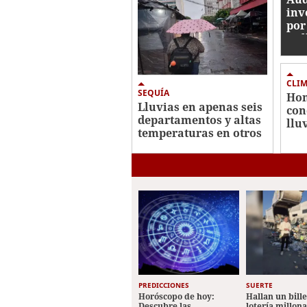
inv
por
mil
CLI
SEQUÍA
Hon
Lluvias en apenas seis
con
departamentos y altas
llu
temperaturas en otros
vie
este viernes en
Honduras
PREDICCIONES
SUERTE
Horóscopo de hoy:
Hallan un bill
Descubre las
lotería millon