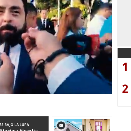
1
2
ES BAJO LA LUPA
itorías: Fiscalía