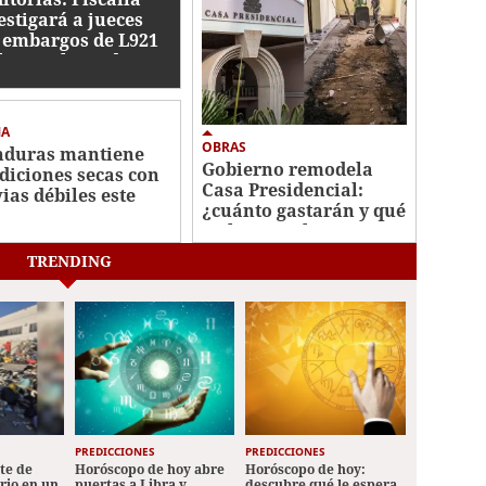
estigará a jueces
 embargos de L921
lones al Estado
MA
OBRAS
duras mantiene
Gobierno remodela
diciones secas con
Casa Presidencial:
vias débiles este
¿cuánto gastarán y qué
rnes
trabajos se hacen?
TRENDING
PREDICCIONES
PREDICCIONES
ete de
Horóscopo de hoy abre
Horóscopo de hoy:
ario en un
puertas a Libra y
descubre qué le espera