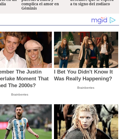
alia
complica el amor en
a tu signo del zodiaco
Géminis
mber The Justin
I Bet You Didn't Know It
erlake Moment That
Was Really Happening?
ned The 2000s?
Brainberries
Brainberries