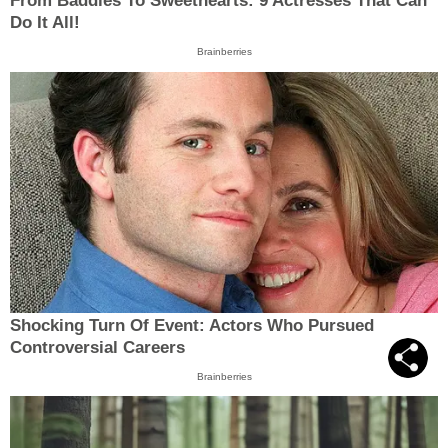
From Baddies To Sweethearts: 9 Actresses That Can
Do It All!
Brainberries
Shocking Turn Of Event: Actors Who Pursued
Controversial Careers
Brainberries