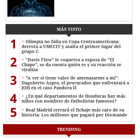
MÁS VISTO
1
Olimpia no falla en Copa Centroamericana:
derrota a UMECIT y asalta el primer lugar del
grupo C
2
"Davis Flow" le coquetea a esposa de "El
Chapo", se da cuenta quién es y su reacción se
viraliza
3
"A ver si tiene valor de amenazarme a mí":
Dagoberto Aspra, el procurador que enfrentará a
JOH en el caso Pandora II
4
¿En qué departamentos de Honduras hay más
niños con nombres de futbolistas famosos?
5
Real Madrid cerrará el fichaje más caro de su
historia: Los millones que pagará por Diomande
TRENDING