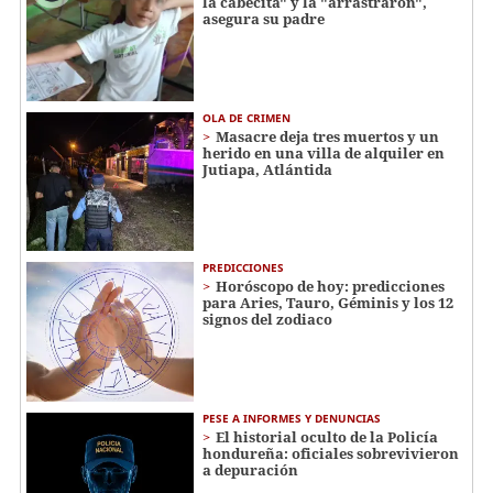
la cabecita" y la "arrastraron",
asegura su padre
OLA DE CRIMEN
Masacre deja tres muertos y un
herido en una villa de alquiler en
Jutiapa, Atlántida
PREDICCIONES
Horóscopo de hoy: predicciones
para Aries, Tauro, Géminis y los 12
signos del zodiaco
PESE A INFORMES Y DENUNCIAS
El historial oculto de la Policía
hondureña: oficiales sobrevivieron
a depuración