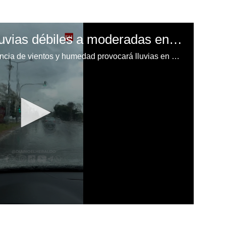
Cenaos pronostica lluvias débiles a moderadas en varias regiones del país este lunes
Cenaos advierte que la convergencia de vientos y humedad provocará lluvias en distintas regiones de Honduras este lunes 22 de septiembre.