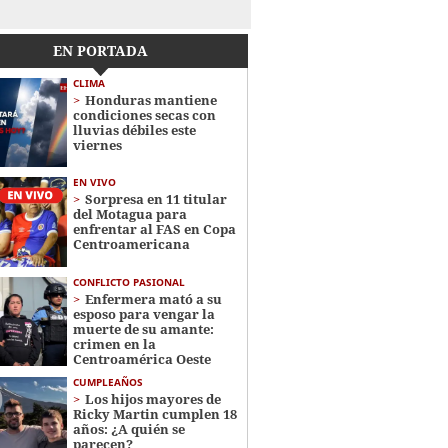
EN PORTADA
CLIMA
Honduras mantiene
condiciones secas con
lluvias débiles este
viernes
EN VIVO
Sorpresa en 11 titular
del Motagua para
enfrentar al FAS en Copa
Centroamericana
CONFLICTO PASIONAL
Enfermera mató a su
esposo para vengar la
muerte de su amante:
crimen en la
Centroamérica Oeste
CUMPLEAÑOS
Los hijos mayores de
Ricky Martin cumplen 18
años: ¿A quién se
parecen?