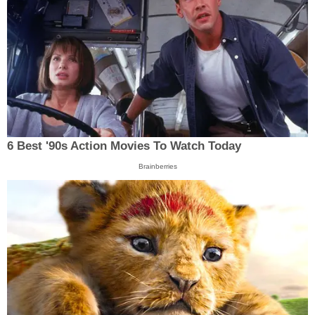
6 Best '90s Action Movies To Watch Today
Brainberries