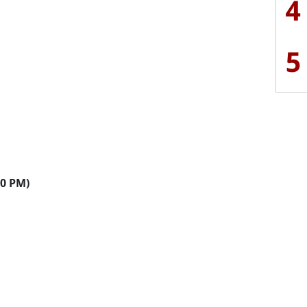
4
5
00 PM)