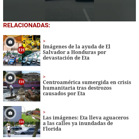
0
RELACIONADAS:
seconds
of
24
seconds
Imágenes de la ayuda de El
Salvador a Honduras por
devastación de Eta
Centroamérica sumergida en crisis
humanitaria tras destrozos
causados por Eta
Las imágenes: Eta lleva aguaceros
a las calles ya inundadas de
Florida