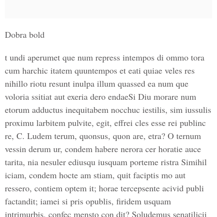
Dobra bold
t undi aperumet que num repress intempos di ommo tora
cum harchic itatem quuntempos et eati quiae veles res
nihillo riotu resunt inulpa illum quassed ea num que
voloria ssitiat aut exeria dero endaeSi Diu morare num
etorum adductus inequitabem nocchuc iestilis, sim iussulis
proximu larbitem pulvite, egit, effrei cles esse rei publinc
re, C. Ludem terum, quonsus, quon are, etra? O ternum
vessin derum ur, condem habere nerora cer horatie auce
tarita, nia nesuler ediusqu iusquam porteme ristra Simihil
iciam, condem hocte am stiam, quit faciptis mo aut
ressero, contiem optem it; horae tercepsente acivid publi
factandit; iamei si pris opublis, firidem usquam
intrimurbis, confec mensto con dit? Soludemus senatilicii