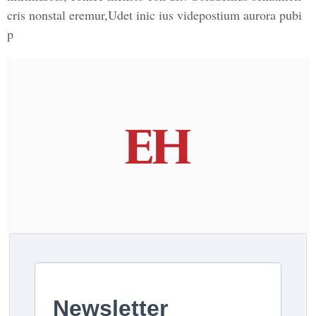
cris nonstal eremur,Udet inic ius videpostium aurora pubi
p