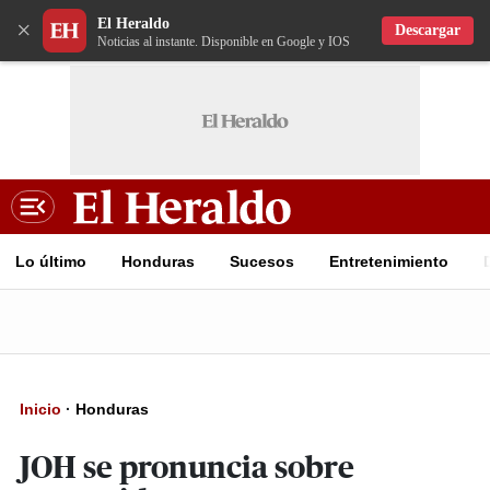
El Heraldo
×
Descargar
Noticias al instante. Disponible en Google y IOS
Lo último
Honduras
Sucesos
Entretenimiento
Inicio
·
Honduras
JOH se pronuncia sobre