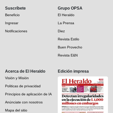
Opinión
Suscríbete
Grupo OPSA
EH Verifica
Beneficio
El Heraldo
Fotogalerías
Ingresar
La Prensa
Deportes
Notificaciones
Diez
Videos
Revista Estilo
Hondureños en el mundo
Buen Provecho
Revista E&N
Suscripción
Acerca de El Heraldo
Edición impresa
Visión y Misión
Politicas de privacidad
Principios de aplicación de IA
Anúnciate con nosotros
Mapa del sitio