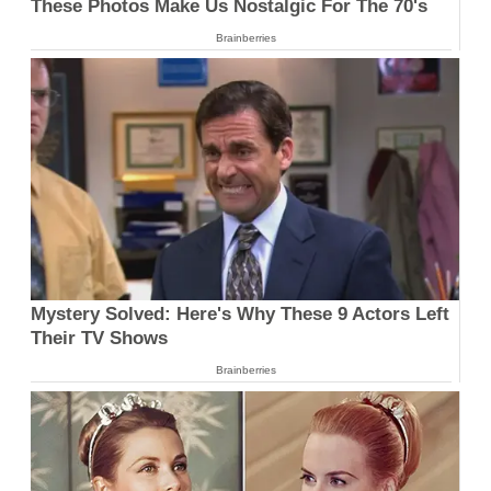
These Photos Make Us Nostalgic For The 70's
Brainberries
Mystery Solved: Here's Why These 9 Actors Left
Their TV Shows
Brainberries