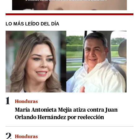
0
seconds
of
LO MÁS LEÍDO DEL DÍA
1
minute,
49
seconds
1
Honduras
María Antonieta Mejía atiza contra Juan
Orlando Hernández por reelección
2
Honduras