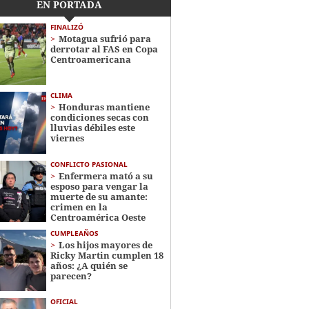
EN PORTADA
FINALIZÓ
Motagua sufrió para
derrotar al FAS en Copa
Centroamericana
CLIMA
Honduras mantiene
condiciones secas con
lluvias débiles este
viernes
CONFLICTO PASIONAL
Enfermera mató a su
esposo para vengar la
muerte de su amante:
crimen en la
Centroamérica Oeste
CUMPLEAÑOS
Los hijos mayores de
Ricky Martin cumplen 18
años: ¿A quién se
parecen?
OFICIAL