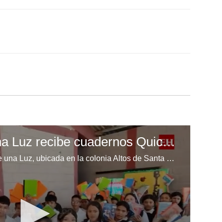
Escuela Enciende una Luz recibe cuadernos Quick, gracias a la Maratón del Saber
Los niños de la escuela Enciende una Luz, ubicada en la colonia Altos de Santa Rosa, al sur de Tegucigalpa, recibieron cuadernos Quick como parte de la Campaña Maratón del Saber.