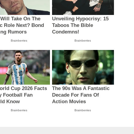
Will Take On The
Unveiling Hypocrisy: 15
ic Role Next? Bond
Taboos The Bible
ing Rumors
Condemns!
Brainberries
Brainberries
orld Cup 2026 Facts
The 90s Was A Fantastic
y Football Fan
Decade For Fans Of
ld Know
Action Movies
Brainberries
Brainberries