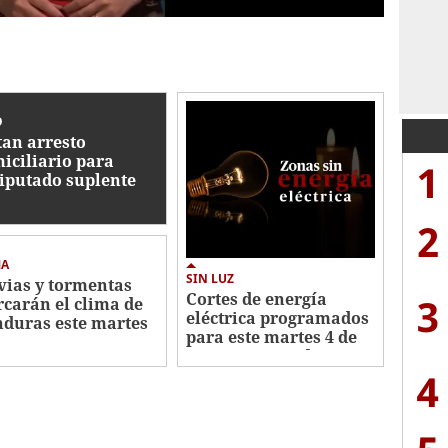
O
tan arresto
iciliario para
1
iputado suplente
tor Hugo Romero,
sado por un
2
sinato
MA
SIN LUZ
vias y tormentas
Cortes de energía
3
carán el clima de
eléctrica programados
duras este martes
para este martes 4 de
e agosto
agosto en Honduras
4