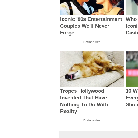
Iconic '90s Entertainment
Who 
Couples We'll Never
Icon
Forget
Cast
Brainberries
Tropes Hollywood
10 W
Invented That Have
Ever
Nothing To Do With
Shou
Reality
Brainberries