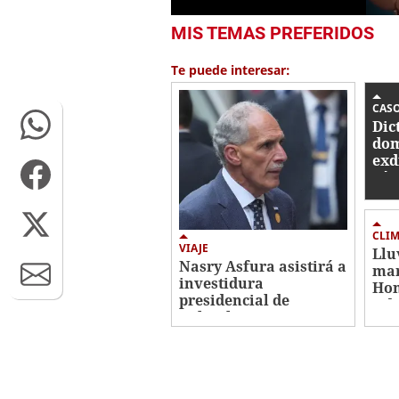
0
MIS TEMAS PREFERIDOS
seconds
of
1
Te puede interesar:
minute,
9
seconds
Volume
CAS
0%
Dic
dom
exd
Víc
acu
ase
CLI
VIAJE
Llu
Nasry Asfura asistirá a
mar
investidura
Hon
presidencial de
4 d
Colombia