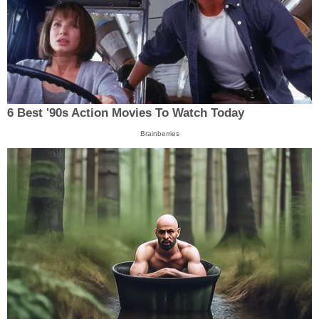
6 Best '90s Action Movies To Watch Today
Brainberries