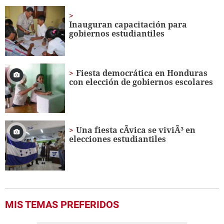
of
18
minutes,
Inauguran capacitación para
19
gobiernos estudiantiles
seconds
Fiesta democrática en Honduras
con elección de gobiernos escolares
Una fiesta cÃ­vica se viviÃ³ en
elecciones estudiantiles
MIS TEMAS PREFERIDOS