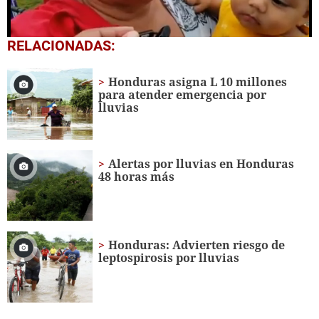
0
RELACIONADAS:
seconds
of
55
Honduras asigna L 10 millones
seconds
para atender emergencia por
lluvias
Alertas por lluvias en Honduras
48 horas más
Honduras: Advierten riesgo de
leptospirosis por lluvias