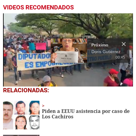
VIDEOS RECOMENDADOS
Próximo
Doris Gutiérrez sobre el Código Penal: "Misión cumplida"
00:45
0
RELACIONADAS:
seconds
of
19
seconds
Piden a EEUU asistencia por caso de
Los Cachiros