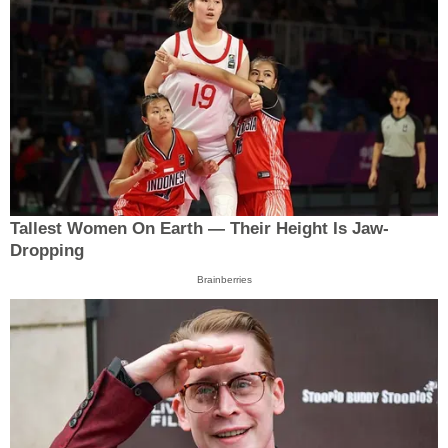
Tallest Women On Earth — Their Height Is Jaw-
Dropping
Brainberries