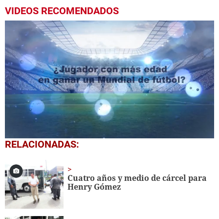
VIDEOS RECOMENDADOS
0
RELACIONADAS:
seconds
of
4
minutes,
Cuatro años y medio de cárcel para
2
Henry Gómez
seconds