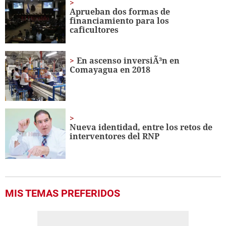
minute,
Aprueban dos formas de
12
financiamiento para los
seconds
caficultores
En ascenso inversiÃ³n en
Comayagua en 2018
Nueva identidad, entre los retos de
interventores del RNP
MIS TEMAS PREFERIDOS