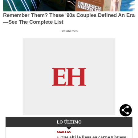
Remember Them? These '90s Couples Defined An Era
—See The Complete List
Brainberries
LO ÚLTIMO
AGALLAS
Que ahí le llega en carne y hueso