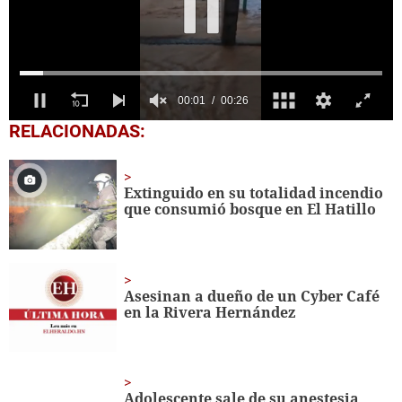
0
RELACIONADAS:
seconds
of
25
seconds
Extinguido en su totalidad incendio
que consumió bosque en El Hatillo
Asesinan a dueño de un Cyber Café
en la Rivera Hernández
Adolescente sale de su anestesia