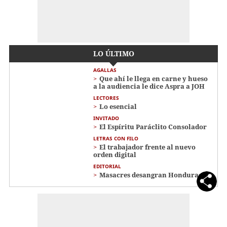
LO ÚLTIMO
AGALLAS
Que ahí le llega en carne y hueso
a la audiencia le dice Aspra a JOH
LECTORES
Lo esencial
INVITADO
El Espíritu Paráclito Consolador
LETRAS CON FILO
El trabajador frente al nuevo
orden digital
EDITORIAL
Masacres desangran Honduras