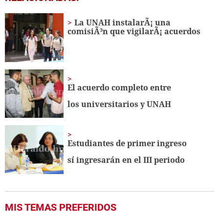
seconds
of
31
La UNAH instalarÃ¡ una
seconds
comisiÃ³n que vigilarÃ¡ acuerdos
El acuerdo completo entre
los universitarios y UNAH
Estudiantes de primer ingreso
sí ingresarán en el III periodo
MIS TEMAS PREFERIDOS