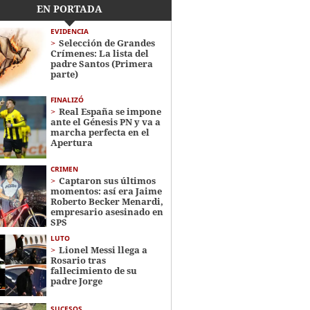
EN PORTADA
EVIDENCIA
Selección de Grandes
Crímenes: La lista del
padre Santos (Primera
parte)
FINALIZÓ
Real España se impone
ante el Génesis PN y va a
marcha perfecta en el
Apertura
CRIMEN
Captaron sus últimos
momentos: así era Jaime
Roberto Becker Menardi​​​,
empresario asesinado en
SPS
LUTO
Lionel Messi llega a
Rosario tras
fallecimiento de su
padre Jorge
SUCESOS