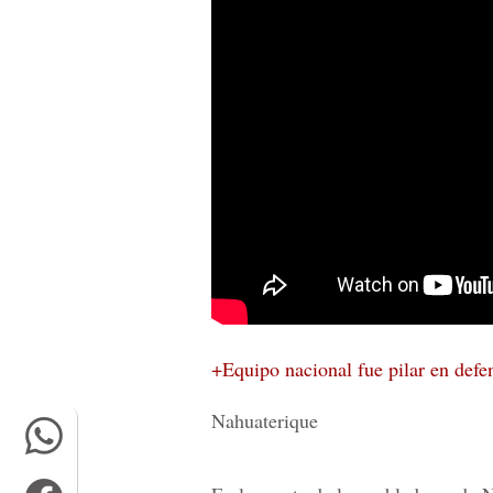
+Equipo nacional fue pilar en defe
Nahuaterique