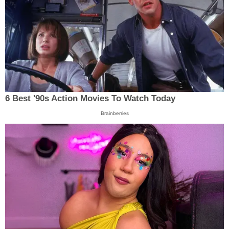
6 Best '90s Action Movies To Watch Today
Brainberries