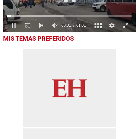
0
MIS TEMAS PREFERIDOS
seconds
of
1
minute,
1
second