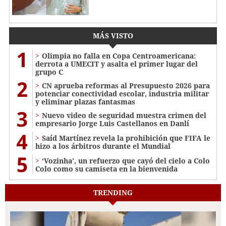
MÁS VISTO
1
Olimpia no falla en Copa Centroamericana:
derrota a UMECIT y asalta el primer lugar del
grupo C
2
CN aprueba reformas al Presupuesto 2026 para
potenciar conectividad escolar, industria militar
y eliminar plazas fantasmas
3
Nuevo video de seguridad muestra crimen del
empresario Jorge Luis Castellanos en Danlí
4
Saíd Martínez revela la prohibición que FIFA le
hizo a los árbitros durante el Mundial
5
‘Vozinha’, un refuerzo que cayó del cielo a Colo
Colo como su camiseta en la bienvenida
TRENDING