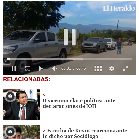
0
RELACIONADAS:
seconds
of
46
seconds
Reacciona clase política ante
declaraciones de JOH
Familia de Kevin reaccionaante
lo dicho por Sociólogo