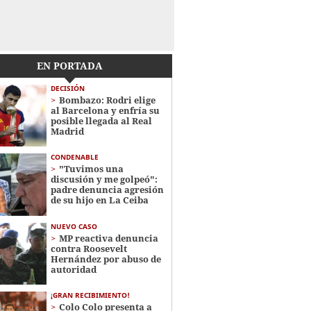
EN PORTADA
DECISIÓN
Bombazo: Rodri elige
al Barcelona y enfría su
posible llegada al Real
Madrid
CONDENABLE
"Tuvimos una
discusión y me golpeó":
padre denuncia agresión
de su hijo en La Ceiba
NUEVO CASO
MP reactiva denuncia
contra Roosevelt
Hernández por abuso de
autoridad
¡GRAN RECIBIMIENTO!
Colo Colo presenta a