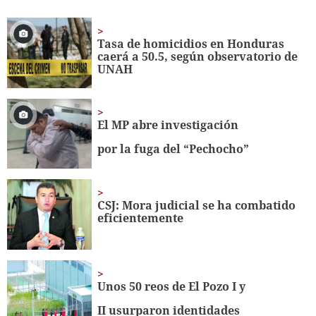
seconds
of
6
minutes,
Tasa de homicidios en Honduras
3
caerá a 50.5, según observatorio de
seconds
UNAH
El MP abre investigación
por la fuga del “Pechocho”
CSJ: Mora judicial se ha combatido
eficientemente
Unos 50 reos de El Pozo I y
II usurparon identidades