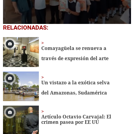
0
RELACIONADAS:
seconds
of
1
minute,
Comayagüela se renueva a
56
seconds
través de expresión del arte
Un vistazo a la exótica selva
del Amazonas, Sudamérica
Artículo Octavio Carvajal: El
crimen pasea por EE UU