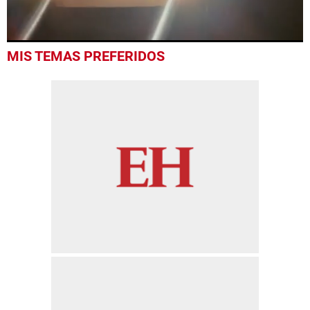
0
MIS TEMAS PREFERIDOS
seconds
of
52
seconds