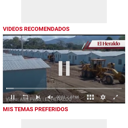
VIDEOS RECOMENDADOS
0
MIS TEMAS PREFERIDOS
seconds
of
7
minutes,