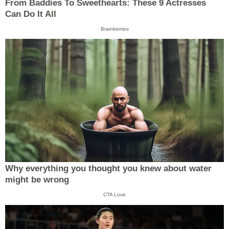
From Baddies To Sweethearts: These 9 Actresses
Can Do It All
Brainberries
Why everything you thought you knew about water
might be wrong
CTA Love