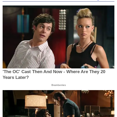
'The OC' Cast Then And Now - Where Are They 20
Years Later?
Brainberries