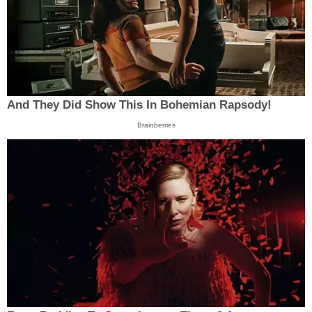
And They Did Show This In Bohemian Rapsody!
Brainberries