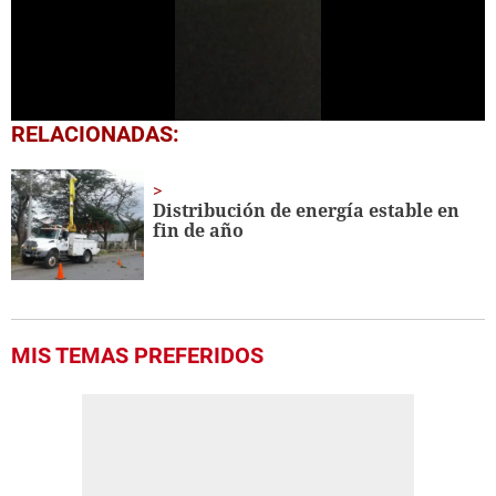
0
RELACIONADAS:
seconds
of
56
seconds
Distribución de energía estable en
fin de año
MIS TEMAS PREFERIDOS