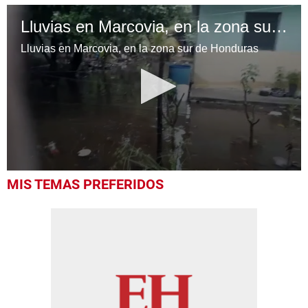
Lluvias en Marcovia, en la zona sur de Honduras
Lluvias en Marcovia, en la zona sur de Honduras
0
MIS TEMAS PREFERIDOS
seconds
of
1
minute,
0