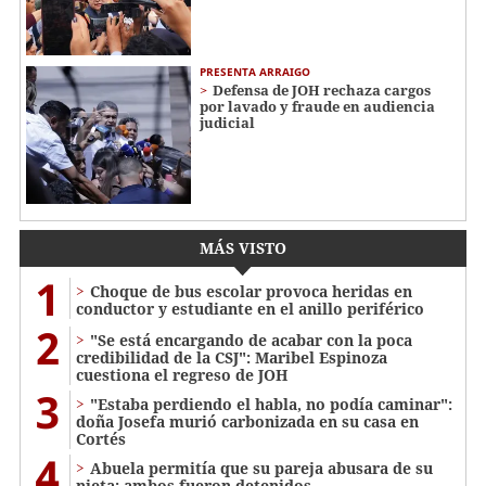
PRESENTA ARRAIGO
Defensa de JOH rechaza cargos
por lavado y fraude en audiencia
judicial
MÁS VISTO
1
Choque de bus escolar provoca heridas en
conductor y estudiante en el anillo periférico
2
"Se está encargando de acabar con la poca
credibilidad de la CSJ": Maribel Espinoza
cuestiona el regreso de JOH
3
"Estaba perdiendo el habla, no podía caminar":
doña Josefa murió carbonizada en su casa en
Cortés
4
Abuela permitía que su pareja abusara de su
nieta; ambos fueron detenidos