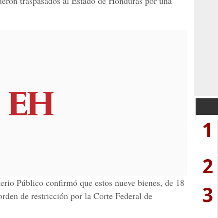
eron traspasados al Estado de
Honduras
por una
1
2
terio Público confirmó que estos nueve bienes, de 18
3
orden de restricción por la
Corte Federal de