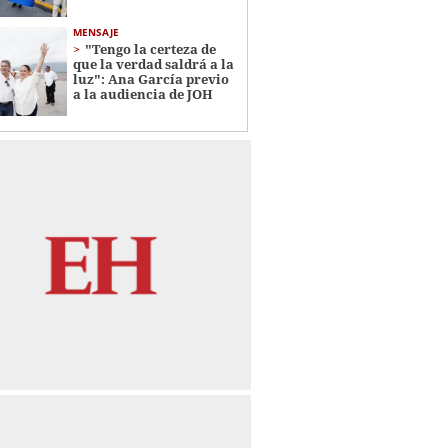
MENSAJE
"Tengo la certeza de
que la verdad saldrá a la
luz": Ana García previo
a la audiencia de JOH