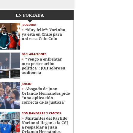
EN PORTADA
¡LOCURA!
“Muy feliz": Vozinha
ya está en Chile para
unirse a Colo Colo
DECLARACIONES
"Vengo a enfrentar
otra persecución
política": JOH sobre su
audiencia
JUICIO
Abogado de Juan
Orlando Hernández pide
"una aplicación
correcta de la justicia"
CON BANDERAS Y CANTOS
Militantes del Partido
Nacional llegan a la CSJ
a respaldar a Juan
Orlando Hernández