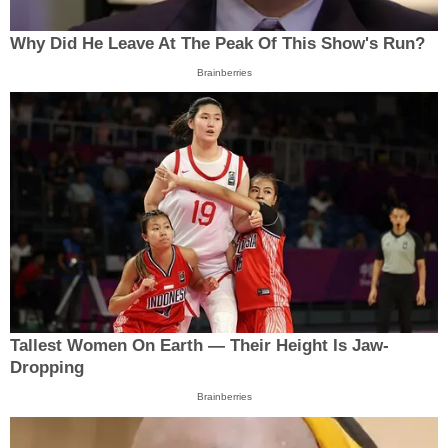
Why Did He Leave At The Peak Of This Show's Run?
Brainberries
Tallest Women On Earth — Their Height Is Jaw-
Dropping
Brainberries