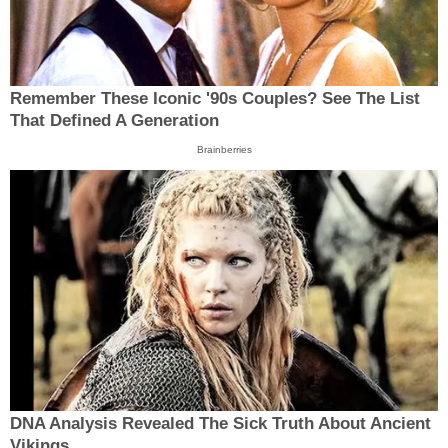
Remember These Iconic '90s Couples? See The List
That Defined A Generation
Brainberries
DNA Analysis Revealed The Sick Truth About Ancient
Vikings