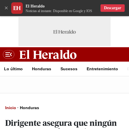
El Heraldo
×
Descargar
Noticias al instante. Disponible en Google y IOS
Lo último
Honduras
Sucesos
Entretenimiento
Inicio
·
Honduras
Dirigente asegura que ningún