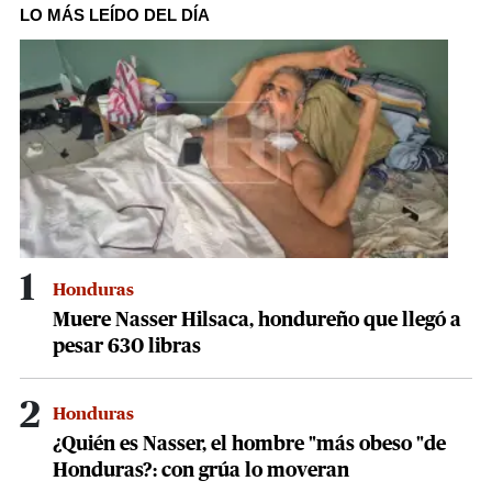
of
LO MÁS LEÍDO DEL DÍA
59
seconds
1
Honduras
Muere Nasser Hilsaca, hondureño que llegó a
pesar 630 libras
2
Honduras
¿Quién es Nasser, el hombre "más obeso "de
Honduras?: con grúa lo moveran