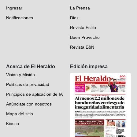
Fotogalerías
Ingresar
La Prensa
Deportes
Notificaciones
Diez
Videos
Revista Estilo
Hondureños en el mundo
Buen Provecho
Revista E&N
Suscripción
Acerca de El Heraldo
Edición impresa
Visión y Misión
Politicas de privacidad
Principios de aplicación de IA
Anúnciate con nosotros
Mapa del sitio
Kiosco
Preguntas frecuentes