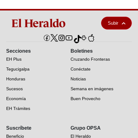
Subir
Secciones
Boletines
EH Plus
Cruzando Fronteras
Tegucigalpa
Conéctate
Honduras
Noticias
Sucesos
Semana en imágenes
Economía
Buen Provecho
EH Trámites
Opinión
Suscríbete
Grupo OPSA
EH Verifica
Beneficio
El Heraldo