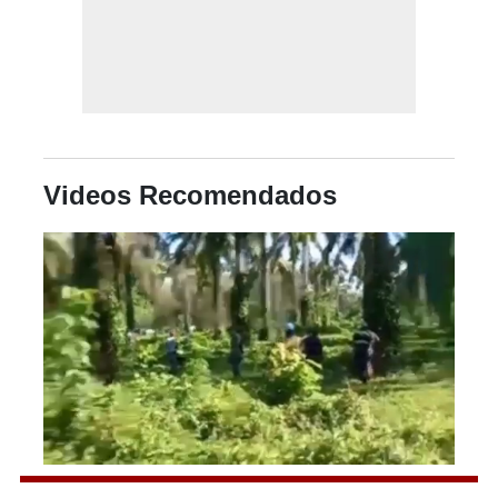
Videos Recomendados
0
seconds