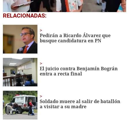
0
RELACIONADAS:
seconds
of
1
minute,
Pedirán a Ricardo Álvarez que
56
busque candidatura en PN
seconds
El juicio contra Benjamín Bográn
entra a recta final
Soldado muere al salir de batallón
a visitar a su madre