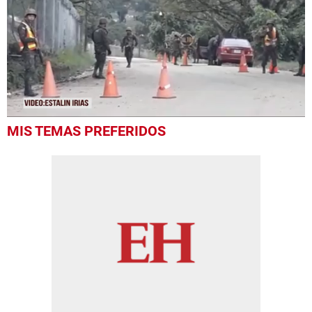
0
MIS TEMAS PREFERIDOS
seconds
of
48
seconds