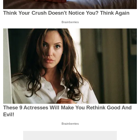
Think Your Crush Doesn't Notice You? Think Again
Brainberries
These 9 Actresses Will Make You Rethink Good And
Evil!
Brainberries