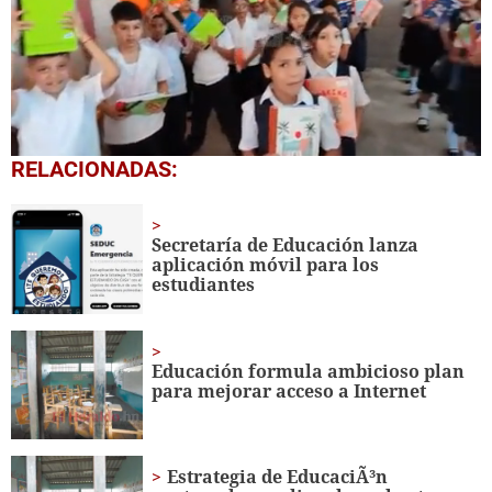
0
RELACIONADAS:
seconds
of
1
minute,
Secretaría de Educación lanza
56
aplicación móvil para los
seconds
estudiantes
Educación formula ambicioso plan
para mejorar acceso a Internet
Estrategia de EducaciÃ³n