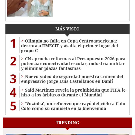
MÁS VISTO
1
Olimpia no falla en Copa Centroamericana:
derrota a UMECIT y asalta el primer lugar del
grupo C
2
CN aprueba reformas al Presupuesto 2026 para
potenciar conectividad escolar, industria militar
y eliminar plazas fantasmas
3
Nuevo video de seguridad muestra crimen del
empresario Jorge Luis Castellanos en Danlí
4
Saíd Martínez revela la prohibición que FIFA le
hizo a los árbitros durante el Mundial
5
‘Vozinha’, un refuerzo que cayó del cielo a Colo
Colo como su camiseta en la bienvenida
TRENDING