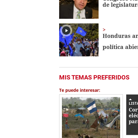
de legislatur
Honduras ar
política abie
MIS TEMAS PREFERIDOS
Te puede interesar:
LIST
Cor
elé
par
ago