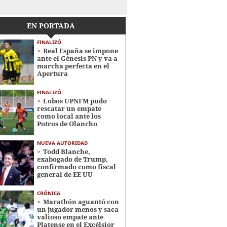
EN PORTADA
FINALIZÓ
Real España se impone
ante el Génesis PN y va a
marcha perfecta en el
Apertura
FINALIZÓ
Lobos UPNFM pudo
rescatar un empate
como local ante los
Potros de Olancho
NUEVA AUTORIDAD
Todd Blanche,
exabogado de Trump,
confirmado como fiscal
general de EE UU
CRÓNICA
Marathón aguantó con
un jugador menos y saca
valioso empate ante
Platense en el Excélsior