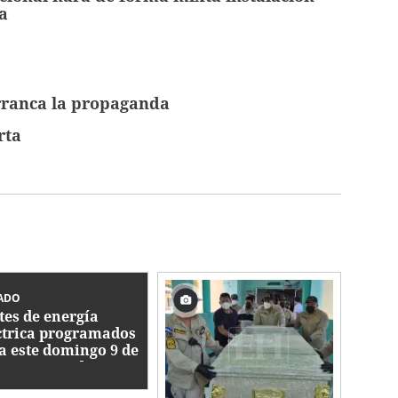
a
ranca la propaganda
rta
ADO
tes de energía
ctrica programados
a este domingo 9 de
sto en Honduras