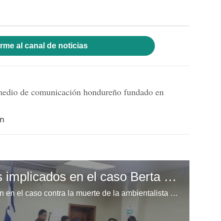
rme al canal de noticias
dio de comunicación hondureño fundado en
hn
Ingresan a la sala los implicados en el caso Berta Cáceres
Este jueves presenta la resolución en el caso contra la muerte de la ambientalista hondureña Berta Cáceres. Los implicados pueder ser declarados culpable o inocentes.