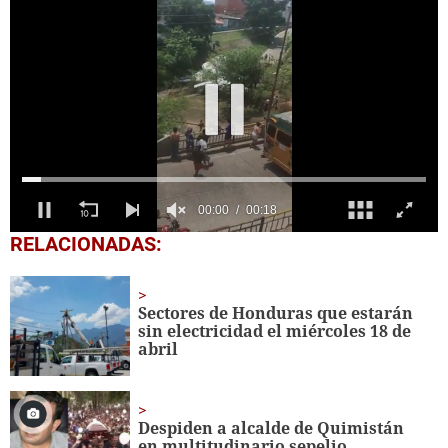
0
RELACIONADAS:
seconds
of
18
seconds
Sectores de Honduras que estarán
sin electricidad el miércoles 18 de
abril
Despiden a alcalde de Quimistán
en multitudinario sepelio