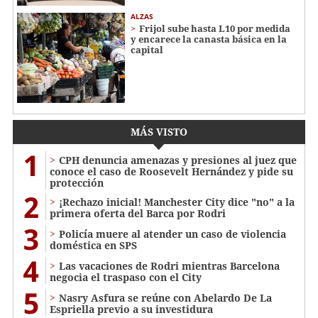
ALZAS
Frijol sube hasta L10 por medida
y encarece la canasta básica en la
capital
MÁS VISTO
1
CPH denuncia amenazas y presiones al juez que
conoce el caso de Roosevelt Hernández y pide su
protección
2
¡Rechazo inicial! Manchester City dice "no" a la
primera oferta del Barca por Rodri
3
Policía muere al atender un caso de violencia
doméstica en SPS
4
Las vacaciones de Rodri mientras Barcelona
negocia el traspaso con el City
5
Nasry Asfura se reúne con Abelardo De La
Espriella previo a su investidura