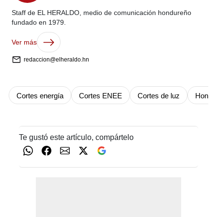
Staff de EL HERALDO, medio de comunicación hondureño
fundado en 1979.
Ver más
redaccion@elheraldo.hn
Cortes energía
Cortes ENEE
Cortes de luz
Hondu
Te gustó este artículo, compártelo