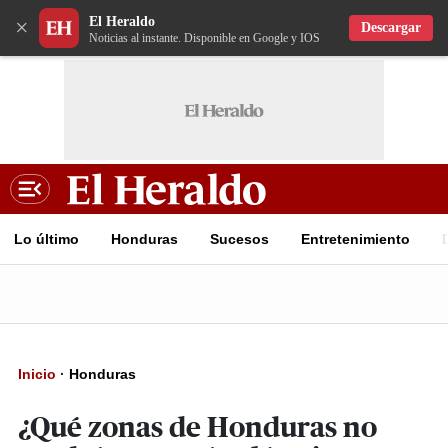
El Heraldo
×
Descargar
Noticias al instante. Disponible en Google y IOS
Lo último
Honduras
Sucesos
Entretenimiento
Inicio
·
Honduras
¿Qué zonas de Honduras no