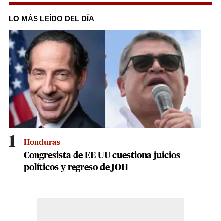
0
seconds
of
LO MÁS LEÍDO DEL DÍA
1
minute,
18
seconds
1
Honduras
Congresista de EE UU cuestiona juicios
políticos y regreso de JOH