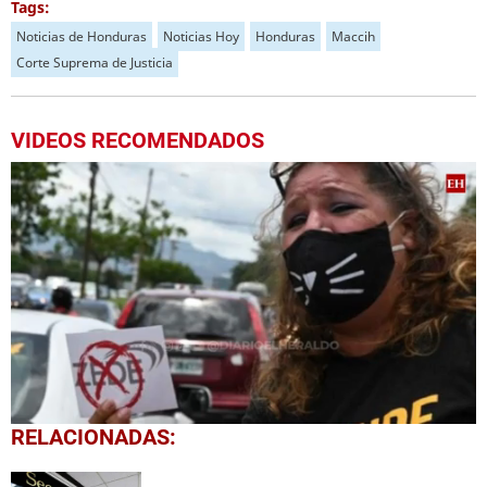
Tags:
Noticias de Honduras
Noticias Hoy
Honduras
Maccih
Corte Suprema de Justicia
VIDEOS RECOMENDADOS
0
RELACIONADAS:
seconds
of
2