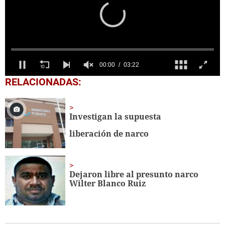
0
RELACIONADAS:
seconds
of
3
minutes,
Investigan la supuesta
22
seconds
liberación de narco
Dejaron libre al presunto narco
Wilter Blanco
Ruiz