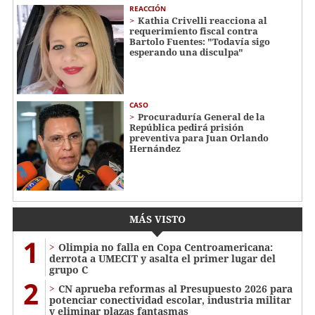
REACCIÓN
Kathia Crivelli reacciona al
requerimiento fiscal contra
Bartolo Fuentes: "Todavía sigo
esperando una disculpa"
CASO
Procuraduría General de la
República pedirá prisión
preventiva para Juan Orlando
Hernández
MÁS VISTO
1
Olimpia no falla en Copa Centroamericana:
derrota a UMECIT y asalta el primer lugar del
grupo C
2
CN aprueba reformas al Presupuesto 2026 para
potenciar conectividad escolar, industria militar
y eliminar plazas fantasmas