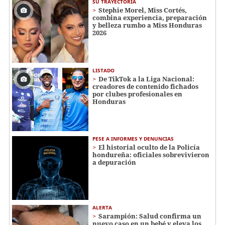
SU TRAYECTORIA
Stephie Morel, Miss Cortés,
combina experiencia, preparación
y belleza rumbo a Miss Honduras
2026
LISTADO
De TikTok a la Liga Nacional:
creadores de contenido fichados
por clubes profesionales en
Honduras
PESE A INFORMES Y DENUNCIAS
El historial oculto de la Policía
hondureña: oficiales sobrevivieron
a depuración
ALERTA
Sarampión: Salud confirma un
nuevo caso en un bebé y eleva los