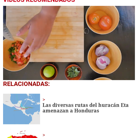
0
RELACIONADAS:
seconds
of
49
seconds
Las diversas rutas del huracán Eta
amenazan a Honduras