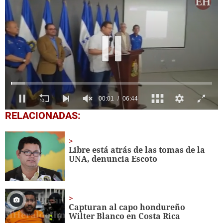
0
RELACIONADAS:
seconds
of
6
minutes,
Libre está atrás de las tomas de la
44
UNA, denuncia Escoto
seconds
Capturan al capo hondureño
Wilter Blanco en Costa Rica